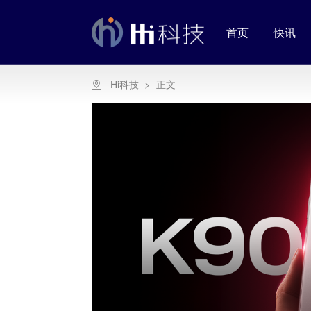
首页
快讯
Hi科技
>
正文