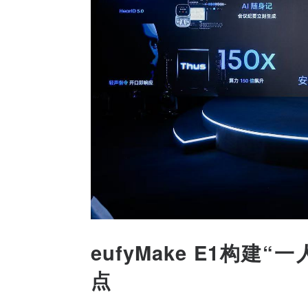
eufyMake E1构
点