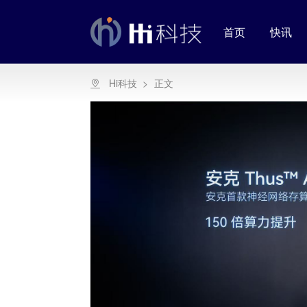
首页
快讯
Hi科技
>
正文