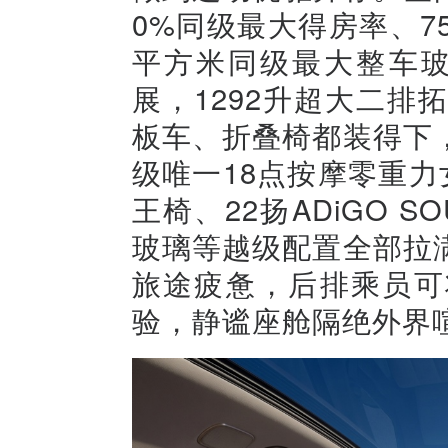
0%同级最大得房率、75
平方米同级最大整车玻
展，1292升超大二
板车、折叠椅都装得下
级唯一18点按摩零重力
王椅、22扬ADiGO 
玻璃等越级配置全部拉
旅途疲惫，后排乘员可
验，静谧座舱隔绝外界