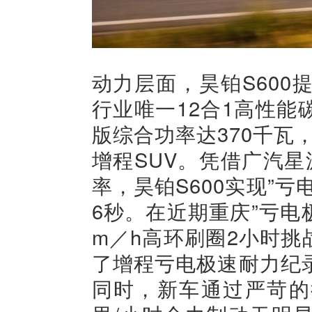
动力层面，昊铂S60
行业唯一12合1高性
版综合功率达370千瓦
增程SUV。凭借广汽星
率，昊铂S600实现”亏
6秒。在近期重庆”亏电极
m／h高环刷圈2小时挑战
了增程亏电极速耐力纪
同时，新车通过严苛的德