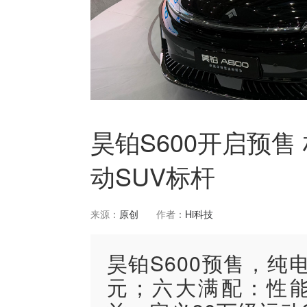
昊铂S600开启预售 
动SUV标杆
来源：
原创
作者：
Hi科技
昊铂S600预售，纯电/
元；六大满配：性