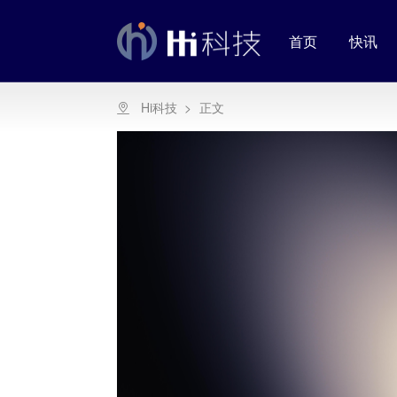
首页
快讯
Hi科技
>
正文