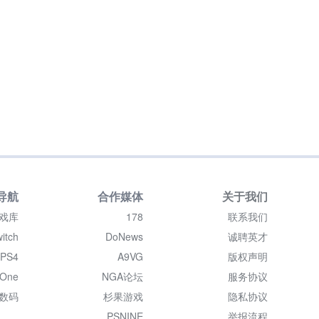
导航
合作媒体
关于我们
戏库
178
联系我们
itch
DoNews
诚聘英才
PS4
A9VG
版权声明
 One
NGA论坛
服务协议
数码
杉果游戏
隐私协议
PSNINE
举报流程