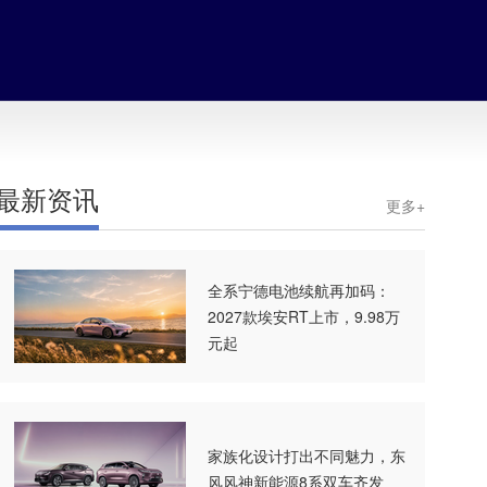
最新资讯
更多+
全系宁德电池续航再加码：
2027款埃安RT上市，9.98万
元起
家族化设计打出不同魅力，东
风风神新能源8系双车齐发